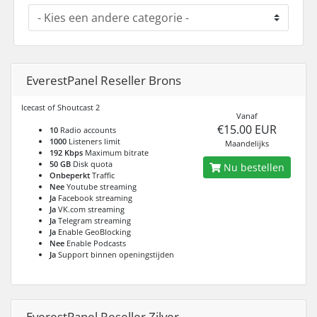
EverestPanel Reseller Brons
Icecast of Shoutcast 2
Vanaf
€15.00 EUR
10
Radio accounts
1000
Listeners limit
Maandelijks
192 Kbps
Maximum bitrate
50 GB
Disk quota
Nu bestellen
Onbeperkt
Traffic
Nee
Youtube streaming
Ja
Facebook streaming
Ja
VK.com streaming
Ja
Telegram streaming
Ja
Enable GeoBlocking
Nee
Enable Podcasts
Ja
Support binnen openingstijden
EverestPanel Reseller Zilver