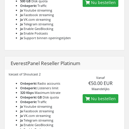
500 GB
Disk quota
Nu bestellen
Onbeperkt
Traffic
Ja
Youtube streaming
Ja
Facebook streaming
Ja
VK.com streaming
Ja
Telegram streaming
Ja
Enable GeoBlocking
Ja
Enable Podcasts
Ja
Support binnen openingstijden
EverestPanel Reseller Platinum
Icecast of Shoutcast 2
Vanaf
€50.00 EUR
Onbeperkt
Radio accounts
Onbeperkt
Listeners limit
Maandelijks
320 Kbps
Maximum bitrate
Onbeperkt GB
Disk quota
Nu bestellen
Onbeperkt
Traffic
Ja
Youtube streaming
Ja
Facebook streaming
Ja
VK.com streaming
Ja
Telegram streaming
Ja
Enable GeoBlocking