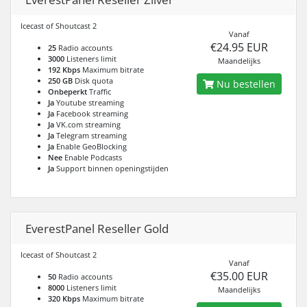
Icecast of Shoutcast 2
Vanaf
€24.95 EUR
25
Radio accounts
3000
Listeners limit
Maandelijks
192 Kbps
Maximum bitrate
250 GB
Disk quota
Nu bestellen
Onbeperkt
Traffic
Ja
Youtube streaming
Ja
Facebook streaming
Ja
VK.com streaming
Ja
Telegram streaming
Ja
Enable GeoBlocking
Nee
Enable Podcasts
Ja
Support binnen openingstijden
EverestPanel Reseller Gold
Icecast of Shoutcast 2
Vanaf
€35.00 EUR
50
Radio accounts
8000
Listeners limit
Maandelijks
320 Kbps
Maximum bitrate