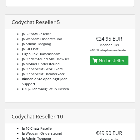
Codychat Reseller 5
Ja 5 Chats
Reseller
€24.95 EUR
Ja
Webcam Ondersteund
Ja
Admin Toegang
Maandelijks
Ja
Ssl Chat
€10.00 setup/verzendkosten
Eigen link
Domeinnaam
Ja
OnderSteund Alle Browser
Nu bestellen
Ja
Mobiel Ondersteund
Ja
Onbeperkt Gebruikers
Ja
Onbeperkt DataVerkeer
Binnen onze openingstijden
Support
€ 10,- Eenmalig
Setup Kosten
Codychat Reseller 10
Ja 10 Chats
Reseller
€49.90 EUR
Ja
Webcam Ondersteund
Ja
Admin Toegang
Maandelijks