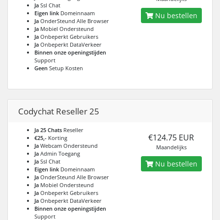
Ja
Ssl Chat
Eigen link
Domeinnaam
Nu bestellen
Ja
OnderSteund Alle Browser
Ja
Mobiel Ondersteund
Ja
Onbeperkt Gebruikers
Ja
Onbeperkt DataVerkeer
Binnen onze openingstijden
Support
Geen
Setup Kosten
Codychat Reseller 25
Ja 25 Chats
Reseller
€124.75 EUR
€25,-
Korting
Ja
Webcam Ondersteund
Maandelijks
Ja
Admin Toegang
Ja
Ssl Chat
Nu bestellen
Eigen link
Domeinnaam
Ja
OnderSteund Alle Browser
Ja
Mobiel Ondersteund
Ja
Onbeperkt Gebruikers
Ja
Onbeperkt DataVerkeer
Binnen onze openingstijden
Support